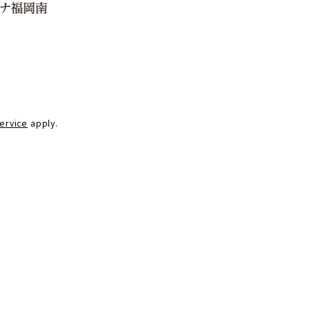
ervice
apply.