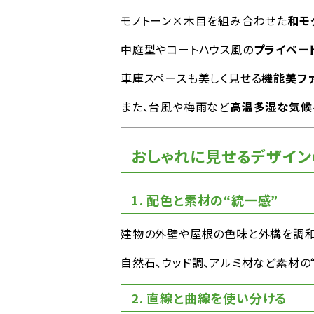
モノトーン×木目を組み合わせた
和モ
中庭型やコートハウス風の
プライベー
車庫スペースも美しく見せる
機能美フ
また、台風や梅雨など
高温多湿な気候
おしゃれに見せるデザイン
1. 配色と素材の“統一感”
建物の外壁や屋根の色味と外構を調
自然石、ウッド調、アルミ材など素材の
2. 直線と曲線を使い分ける