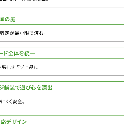
木風の庭
・剪定が最小限で済む。
ード全体を統一
主張しすぎず上品に。
エッジ舗装で遊び心を演出
にくく安全。
対応デザイン